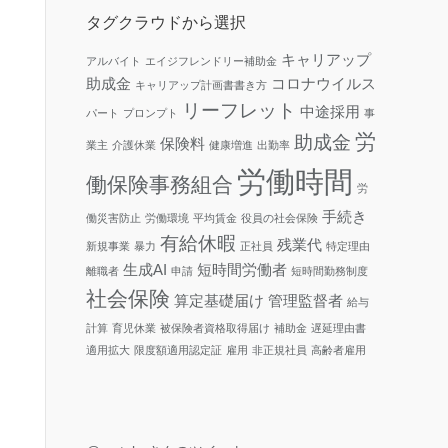
ー
タグクラウドから選択
キャリアップ
アルバイト
エイジフレンドリー補助金
助成金
コロナウイルス
キャリアップ計画書書き方
リーフレット
中途採用
パート
プロンプト
事
労
助成金
保険料
業主
介護休業
健康増進
出勤率
労働時間
働保険事務組合
労
手続き
働災害防止
労働環境
平均賃金
役員の社会保険
有給休暇
残業代
新規事業
暴力
正社員
特定理由
生成AI
短時間労働者
離職者
申請
短時間勤務制度
社会保険
算定基礎届け
管理監督者
給与
計算
育児休業
被保険者資格取得届け
補助金
遅延理由書
適用拡大
限度額適用認定証
雇用
非正規社員
高齢者雇用