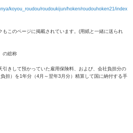
e/bunya/koyou_roudou/roudoukijun/hoken/roudouhoken21/index
クもこのページに掲載されています。(用紙と一緒に送られ
」の総称
天引きして預かっていた雇用保険料、および、会社負担分の
社負担）を1年分（4月～翌年3月分）精算して国に納付する手