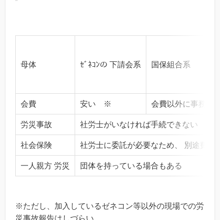
母体
ｾﾞﾈｺﾝの 下請会系
国保組合系
商
会費
安い ※
会費以外に事務手
労災事故
社労士がいなければ手続できない
社会保険
社労士に委託が必要なため、 別途費用
一人親方 労災
団体を持っている場合もある
※ただし、加入しているゼネコン等以外の現場での労
災事故報告はしづらい。