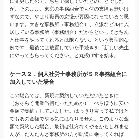
に変更したのでこちらで探していたとのことでした
が、そのまま、東京の事務組合でも何の支障も無いは
ずなので、やはり職員の怠慢が要因になっていると思
います。大きな事務所（事務組合）、立派なビルに入
居している事務所（事務組合）だからといってきちん
と仕事をやってくれるとは限らない。という典型的な
例です。最後には放置していた手続きを「新しい先生
にやってもらってください」と丸投げする始末。
ケース２．個人社労士事務所がＳＲ事務組合に
加入していた場合
この場合では、新規に契約していただいたときに、
（おそらく開業当初だったためか）「べらぼうに安い
金額で契約」していました。はっきり言って私ではと
てもあの金額でやる気にはなりません。このような金
額で契約した場合、最初は仕方なくやるかもしれませ
んが、だんだんと事務所の方が軌道に乗ってくれば