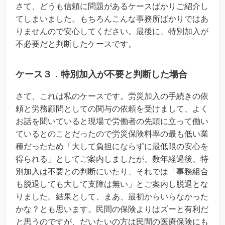
さて、どうも信頼に問題があるケースばかりご紹介し
てしまいました。もちろんこんな事務所ばかりではあ
りませんので安心してください。最後に、特別加入が
不必要だと判断したケースです。
ケース３．特別加入が不要と判断した場合
さて、これは私のケースです。労災加入の手続きの依
頼と労務顧問としての関与の依頼を受けまして、よく
お話を聞いていると現場で労働者の先頭に立って働い
ているとのことだったので労災保険料率の最も低い業
種だったため「大して負担にならずに最低限の安心を
得られる」としてご案内しましたが、数年経過後、特
別加入は不要との判断にいたり、それでは「事務組合
も脱退しても大して支障は無い」とご案内し脱退とな
りました。結果として、まあ、最初からいらなかった
かな？とも思います。民間の保険よりはズーと有利だ
と思うのですが、だいたいの方は民間の医療保険にも