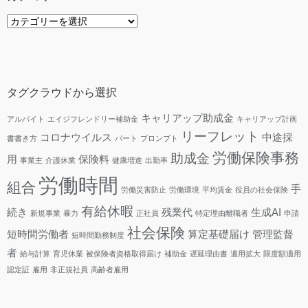
カ
テ
ゴ
リ
ー
タグクラウドから選択
キャリアップ助成金
アルバイト
エイジフレンドリー補助金
キャリアップ計画
リーフレット
コロナウイルス
中途採
書書き方
パート
プロンプト
労働保険事務
助成金
用
保険料
事業主
介護休業
健康増進
出勤率
労働時間
組合
手
労働災害防止
労働環境
平均賃金
役員の社会保険
有給休暇
続き
残業代
生成AI
新規事業
暴力
正社員
特定理由離職者
申請
社会保険
短時間労働者
算定基礎届け
管理監督
短時間勤務制度
者
給与計算
育児休業
被保険者資格取得届け
補助金
遅延理由書
適用拡大
限度額適用
認定証
雇用
非正規社員
高齢者雇用